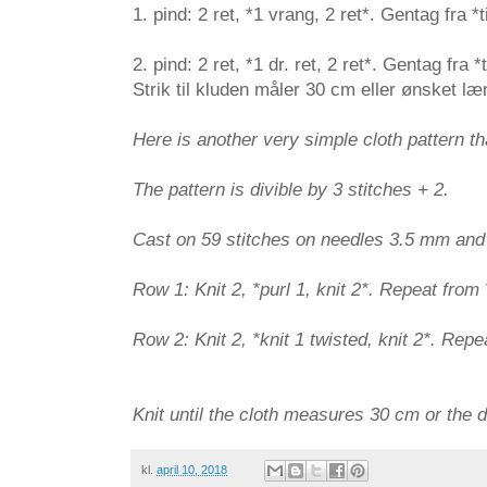
1. pind: 2 ret, *1 vrang, 2 ret*. Gentag fra *t
2. pind: 2 ret, *1 dr. ret, 2 ret*. Gentag fra *
Strik til kluden måler 30 cm eller ønsket læ
Here is another very simple cloth pattern th
The pattern is divible by 3 stitches + 2.
Cast on 59 stitches on needles 3.5 mm and k
Row 1: Knit 2, *purl 1, knit 2*. Repeat from 
Row 2: Knit 2, *knit 1 twisted, knit 2*. Repe
Knit until the cloth measures 30 cm or the d
kl.
april 10, 2018