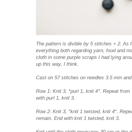
The pattern is divible by 5 stitches + 2. As 
everything both regarding yarn, food and mos
cloth in some purple scraps I had lying aroun
up this way, I think.
Cast on 57 stitches on needles 3.5 mm and k
Row 1: Knit 3, *purl 1, knit 4*. Repeat from 
with purl 1, knit 3.
Row 2: Knit 3, *knit 1 twisted, knit 4*. Repea
remain. End with knit 1 twisted, knit 3.
Knit until the cloth measures 30 cm or the d