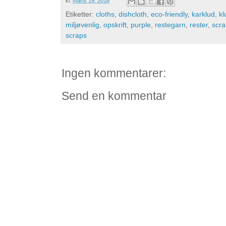
kl.
marts 19, 2018
Etiketter:
cloths
,
dishcloth
,
eco-friendly
,
karklud
,
kl
miljøvenlig
,
opskrift
,
purple
,
restegarn
,
rester
,
scra
scraps
Ingen kommentarer:
Send en kommentar