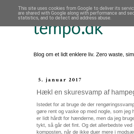
This site uses cookies from Google to deliver its servi
are shared with Google along with performance and secu
statistics, and to detect and address abuse.
tempo.dk
Blog om et lidt enklere liv. Zero waste, sim
5. januar 2017
Hækl en skuresvamp af hampe
Istedet for at bruge de der rengøringssvampe
gøre rent og vaske op med nogle, som jeg 
er lidt hårdt for hænderne, men da jeg brug
tykt, så går det fint. Og det allerbedste ve
komposten, når de ikke duer mere i modsætn