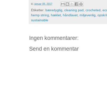
kl.
januar 05, 2017
Etiketter:
bæredygtig
,
cleaning pad
,
crocheted
,
eco
hemp string
,
hæklet
,
håndlavet
,
miljøvenlig
,
opskri
sustainable
Ingen kommentarer:
Send en kommentar